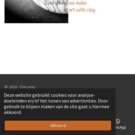
© 2020 Cheramic
Fotografie: Ludo Coulier & Christa Houttekens
Deze website gebruikt cookies voor analyse-
Webdesign: Information Technology Center
doeleinden en/of het tonen van advertenties. Door
gebruik te blijven maken van de site gaat u hiermee
akkoord.
Akkoord
E-mailadres
Telefoonnummer
Kaart
WhatsApp