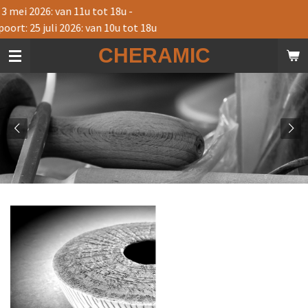
tot 18u -
Ga
n 10u tot 18u
direct
naar
CHERAMIC
de
hoofdinhoud