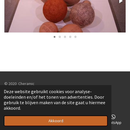
© 2020 Cheramic
Fotografie: Ludo Coulier & Christa Houttekens
Deze website gebruikt cookies voor analyse-
Webdesign: Information Technology Center
doeleinden en/of het tonen van advertenties. Door
gebruik te blijven maken van de site gaat u hiermee
akkoord.
Akkoord
E-mailadres
Telefoonnummer
Kaart
WhatsApp