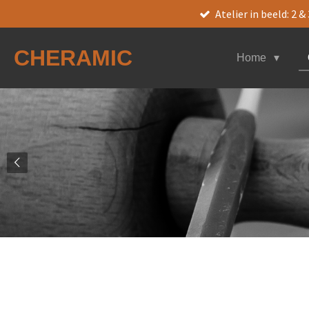
Atelier in beeld: 2 
Ga
direct
naar
CHERAMIC
Home
de
hoofdinhoud