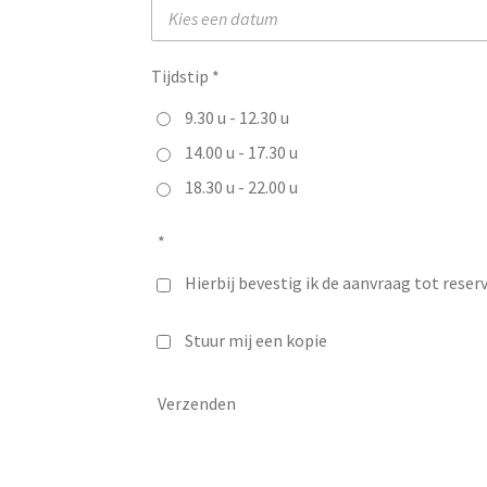
Tijdstip *
9.30 u - 12.30 u
14.00 u - 17.30 u
18.30 u - 22.00 u
*
Hierbij bevestig ik de aanvraag tot rese
Stuur mij een kopie
Verzenden