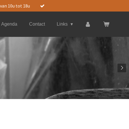
 van 10u tot 18u
Agenda
Contact
Links