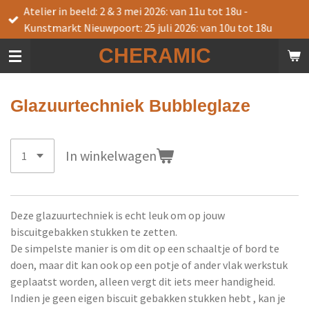
Atelier in beeld: 2 & 3 mei 2026: van 11u tot 18u -
Ga
Kunstmarkt Nieuwpoort: 25 juli 2026: van 10u tot 18u
direct
naar
CHERAMIC
de
hoofdinhoud
Glazuurtechniek Bubbleglaze
In winkelwagen
Deze glazuurtechniek is echt leuk om op jouw
biscuitgebakken stukken te zetten.
De simpelste manier is om dit op een schaaltje of bord te
doen, maar dit kan ook op een potje of ander vlak werkstuk
geplaatst worden, alleen vergt dit iets meer handigheid.
Indien je geen eigen biscuit gebakken stukken hebt , kan je